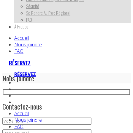
Sécurité
Se Rendre Au Parc Régional
FAQ
À Propos
Accueil
Nous joindre
FAQ
RÉSERVEZ
RÉSERVEZ
Nous joindre
Contactez-nous
Accueil
Nous joindre
FAQ