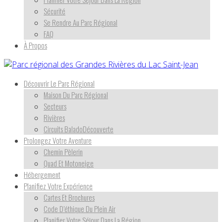
Sécurité
Se Rendre Au Parc Régional
FAQ
À Propos
Découvrir Le Parc Régional
Maison Du Parc Régional
Secteurs
Rivières
Circuits BaladoDécouverte
Prolongez Votre Aventure
Chemin Pèlerin
Quad Et Motoneige
Hébergement
Planifiez Votre Expérience
Cartes Et Brochures
Code D’éthique Du Plein Air
Planifier Votre Séjour Dans La Région