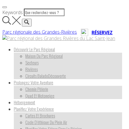
Passer
au
Keywords
contenu
Parc régionale des Grandes-Rivières
RÉSERVEZ
Découvrir Le Parc Régional
Maison Du Parc Régional
Secteurs
Rivières
Circuits BaladoDécouverte
Prolongez Votre Aventure
Chemin Pèlerin
Quad Et Motoneige
Hébergement
Planifiez Votre Expérience
Cartes Et Brochures
Code D’éthique Du Plein Air
Planifier Votre Séjour Dans La Région